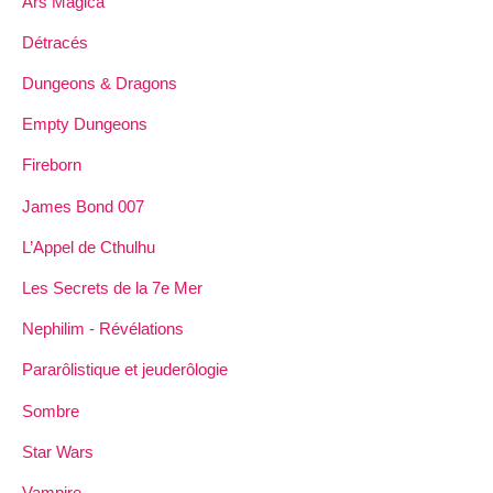
Ars Magica
Détracés
Dungeons & Dragons
Empty Dungeons
Fireborn
James Bond 007
L’Appel de Cthulhu
Les Secrets de la 7e Mer
Nephilim - Révélations
Pararôlistique et jeuderôlogie
Sombre
Star Wars
Vampire