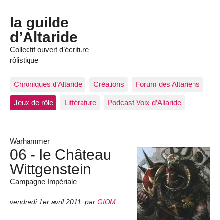
la guilde
d’Altaride
Collectif ouvert d’écriture
rôlistique
Chroniques d’Altaride
Créations
Forum des Altariens
Jeux de rôle
Littérature
Podcast Voix d’Altaride
Warhammer
06 - le Château
Wittgenstein
Campagne Impériale
vendredi 1er avril 2011
,
par
GIOM