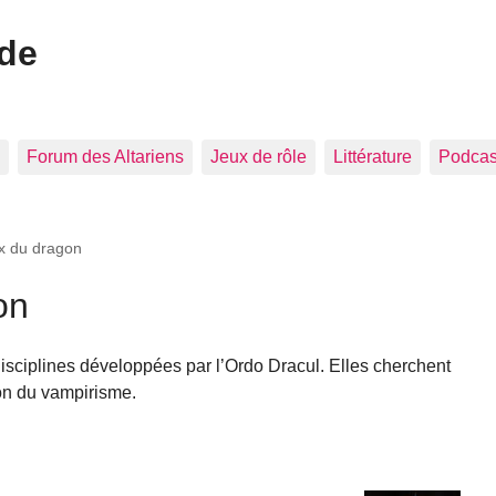
ide
Forum des Altariens
Jeux de rôle
Littérature
Podcast
x du dragon
on
sciplines développées par l’Ordo Dracul. Elles cherchent
ion du vampirisme.