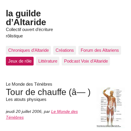
la guilde
d’Altaride
Collectif ouvert d’écriture
rôlistique
Chroniques d’Altaride
Créations
Forum des Altariens
Jeux de rôle
Littérature
Podcast Voix d’Altaride
Le Monde des Ténèbres
Tour de chauffe (â— )
Les atouts physiques
jeudi 20 juillet 2006
,
par
Le Monde des
Ténèbres