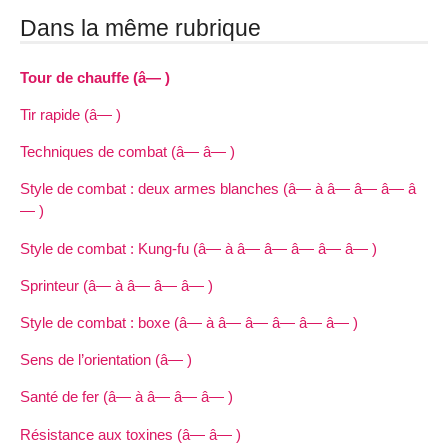
Dans la même rubrique
Tour de chauffe (â— )
Tir rapide (â— )
Techniques de combat (â— â— )
Style de combat : deux armes blanches (â— à â— â— â— â
— )
Style de combat : Kung-fu (â— à â— â— â— â— â— )
Sprinteur (â— à â— â— â— )
Style de combat : boxe (â— à â— â— â— â— â— )
Sens de l’orientation (â— )
Santé de fer (â— à â— â— â— )
Résistance aux toxines (â— â— )