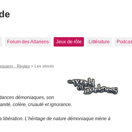
ide
Forum des Altariens
Jeux de rôle
Littérature
Podcast
equiem - Règles
>
Les atouts
ndances démoniaques, son
anité, colère, cruauté et ignorance.
la libération. L’héritage de nature démoniaque mène à