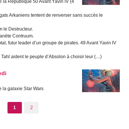
e la République 50 Avant Yavin IV (4
ats Arkaniens tentent de renverser sans succès le
 le Destructeur.
lanète Contruum.
l, futur leader d’un groupe de pirates. 49 Avant Yavin IV
Tahl aident le peuple d’Absolon à choisir leur (…)
edi
 la galaxie Star Wars
1
2