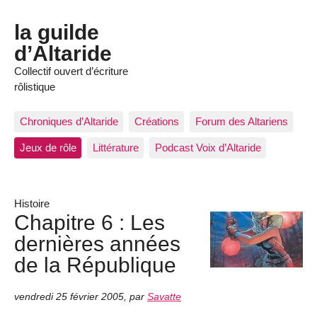
la guilde
d’Altaride
Collectif ouvert d’écriture
rôlistique
Chroniques d’Altaride
Créations
Forum des Altariens
Jeux de rôle
Littérature
Podcast Voix d’Altaride
Histoire
Chapitre 6 : Les
dernières années
de la République
vendredi 25 février 2005
,
par
Savatte