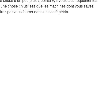
 chose d’un peu plus « pointu », il vous faut fréquenter les
une chose : n’utilisez que les machines dont vous savez
inirez par vous fourrer dans un sacré pétrin.