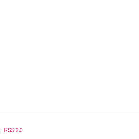
t
|
RSS 2.0