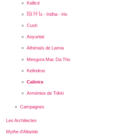
Kallicé
ÎŠÏ Î¹Î´Î± - Iridha - Iris
Cush
Aoyuntaï
Athénaïs de Lamia
Mesgora Mac Da Tho
Kelindros
Calinira
Arménios de Trikki
Campagnes
Les Architectes
Mythe d’Altaride