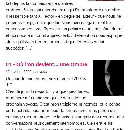
fait depuis la connaissance d’autres
ombres : Silos, qui cherche celui qui l’a transformé en ombre...
il ressemble tant à Hector - en degré de laideur - que nous ne
pouvons soupçonner que lui. Nous avons également fait
connaissance avec Tyresias, un peintre de talent, infant du roi
et qui nous a introduit auprès de lui. Belerophon nous explique
alors qu’il va entrer en torpeur, et que Tyresias va lui
succéder. (…)
01 - Où l’on devient... une Ombre
12 octobre 2005, par yoda
Un jour de printemps, Grèce, vers 1200 av.
J.C.
C’est le jour du départ. Il y a quelques lunes,
mon père m’a annoncé que je serai de son
prochain voyage. C’est mon treizième printemps, et je pense
qu’il souhaite passer un peu de temps avec moi, parce qu’il
envisage mon mariage. Je le sais, j’ai surpris des regards, des
conversations brusquement interrompues. Ce sera le fils
cadet du vieux Achille, son partenaire en affaire. Il est probable