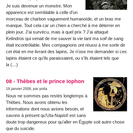
Je suis devenue un monstre. Mon
apparence est semblable à celle d’un
morceau de charbon vaguement humanoïde, et un bras me
manque. Tout cela car un chien a cherché à me déterrer en
plein jour. J’ai survécu, mais à quel prix ? J’ai attaqué
Kelindros qui venait de me sauver la vie tant ma soif de sang
était incontrôlable. Mes compagnons ont réussi à me sortir de
cet état en me livrant des lapins. Je n’ose me demander si ces
lapins étaient ce qu’ils paraissaient, ou s’ils étaient tels que
la (…)
08 - Thèbes et le prince Iophon
18 janvier 2006, par yoda
Nous ne sommes pas restés longtemps à
Thèbes. Nous avons obtenu les
informations dont nous avions besoin, et
savons à présent qu’Uta-Napistî est sans
doute trop dangereux pour qu’aller en Égypte soit autre chose
que du suicide.