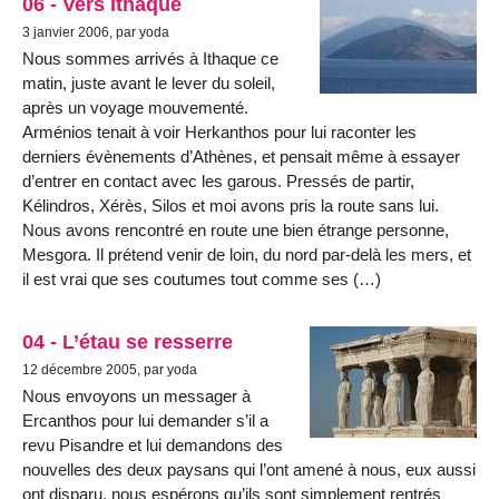
06 - Vers Ithaque
3 janvier 2006, par yoda
Nous sommes arrivés à Ithaque ce
matin, juste avant le lever du soleil,
après un voyage mouvementé.
Arménios tenait à voir Herkanthos pour lui raconter les
derniers évènements d’Athènes, et pensait même à essayer
d’entrer en contact avec les garous. Pressés de partir,
Kélindros, Xérès, Silos et moi avons pris la route sans lui.
Nous avons rencontré en route une bien étrange personne,
Mesgora. Il prétend venir de loin, du nord par-delà les mers, et
il est vrai que ses coutumes tout comme ses (…)
04 - L’étau se resserre
12 décembre 2005, par yoda
Nous envoyons un messager à
Ercanthos pour lui demander s’il a
revu Pisandre et lui demandons des
nouvelles des deux paysans qui l’ont amené à nous, eux aussi
ont disparu, nous espérons qu’ils sont simplement rentrés