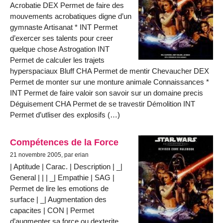
Acrobatie DEX Permet de faire des
mouvements acrobatiques digne d’un
gymnaste Artisanat * INT Permet
d’exercer ses talents pour creer
quelque chose Astrogation INT
Permet de calculer les trajets
hyperspaciaux Bluff CHA Permet de mentir Chevaucher DEX
Permet de monter sur une monture animale Connaissances *
INT Permet de faire valoir son savoir sur un domaine precis
Déguisement CHA Permet de se travestir Démolition INT
Permet d’utliser des explosifs (…)
Compétences de la Force
21 novembre 2005, par erian
| Aptitude | Carac. | Description | _|
General | | | _| Empathie | SAG |
Permet de lire les emotions de
surface | _| Augmentation des
capacites | CON | Permet
d’augmenter sa force ou dexterite