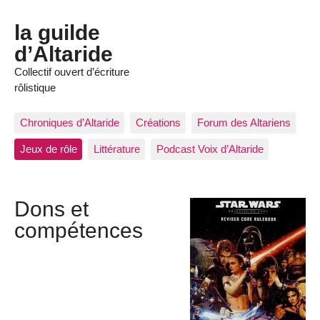
la guilde
d’Altaride
Collectif ouvert d’écriture
rôlistique
Chroniques d’Altaride
Créations
Forum des Altariens
Jeux de rôle
Littérature
Podcast Voix d’Altaride
Dons et
compétences