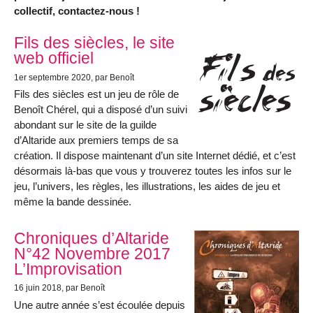
collectif, contactez-nous !
Articles les plus récents
Fils des siècles, le site
web officiel
1er septembre 2020
, par Benoît
Fils des siècles est un jeu de rôle de
Benoît Chérel, qui a disposé d’un suivi
abondant sur le site de la guilde
d’Altaride aux premiers temps de sa
création. Il dispose maintenant d’un site Internet dédié, et c’est
désormais là-bas que vous y trouverez toutes les infos sur le
jeu, l’univers, les règles, les illustrations, les aides de jeu et
même la bande dessinée.
Chroniques d’Altaride
N°42 Novembre 2017
L’Improvisation
16 juin 2018
, par Benoît
Une autre année s’est écoulée depuis