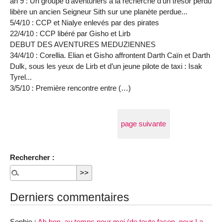
an 9 : Un groupe d’aventuriers à la recherche d’un trésor perdu
libère un ancien Seigneur Sith sur une planète perdue...
5/4/10 : CCP et Nialye enlevés par des pirates
22/4/10 : CCP libéré par Gisho et Lirb
DEBUT DES AVENTURES MEDUZIENNES
34/4/10 : Corellia. Elian et Gisho affrontent Darth Caïn et Darth
Dulk, sous les yeux de Lirb et d’un jeune pilote de taxi : Isak
Tyrel...
3/5/10 : Première rencontre entre (…)
page suivante
Rechercher :
Derniers commentaires
Sophie :
Ah bon, au temps pour moi (de toute façon, pour La