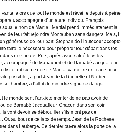
uivante, alors que tout le monde est réveillé depuis à peine
pparait, accompagné d’un autre individu. François
sous le nom de Martial. Martial prend immédiatement la
yen de leur fait rejoindre Montauban sans dangers. Mais, il
tion généreuse de leur part. Stephan de Hautecour accepte
 suite faire le nécessaire pour préparer leur départ dans les
enir dans une heure. Puis, après avoir salué tous les
tte, accompagné de Mahaubert et de Barnabé Jacquafleur.
n discutant sur ce que ce Martial va mettre en place pour
 vite possible ; à part Jean de la Rochette et Norbert
de la chambre, à l’affut du moindre signe de danger.
out le monde sent l’anxiété monter de ne pas avoir de
, ou de Barnabé Jacquafleur. Chacun dans son coin
vont devoir se débrouiller s’ils n’ont pas de
u. Or, au bout de ce laps de temps, Jean de la Rochette
rer dans l’auberge. Ce dernier ouvre alors la porte de la