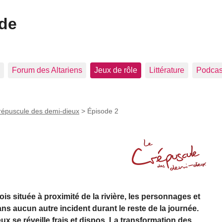
ide
Forum des Altariens
Jeux de rôle
Littérature
Podcast
répuscule des demi-dieux
>
Épisode 2
is située à proximité de la rivière, les personnages et
 aucun autre incident durant le reste de la journée.
ux se réveille frais et dispos. La transformation des