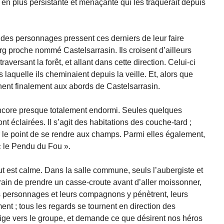
 en plus persistante et menaçante qui les traquerait depuis
des personnages pressent ces derniers de leur faire
urg proche nommé Castelsarrasin. Ils croisent d’ailleurs
raversant la forêt, et allant dans cette direction. Celui-ci
s laquelle ils cheminaient depuis la veille. Et, alors que
ennent finalement aux abords de Castelsarrasin.
t encore presque totalement endormi. Seules quelques
 éclairées. Il s’agit des habitations des couche-tard ;
r le point de se rendre aux champs. Parmi elles également,
 « le Pendu du Fou ».
out est calme. Dans la salle commune, seuls l’aubergiste et
ain de prendre un casse-croute avant d’aller moissonner,
es personnages et leurs compagnons y pénètrent, leurs
ent ; tous les regards se tournent en direction des
ige vers le groupe, et demande ce que désirent nos héros