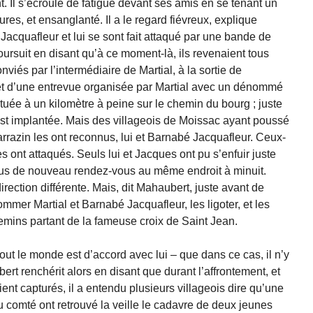
 Il s’écroule de fatigue devant ses amis en se tenant un
fures, et ensanglanté. Il a le regard fiévreux, explique
acquafleur et lui se sont fait attaqué par une bande de
oursuit en disant qu’à ce moment-là, ils revenaient tous
nviés par l’intermédiaire de Martial, à la sortie de
ffet d’une entrevue organisée par Martial avec un dénommé
uée à un kilomètre à peine sur le chemin du bourg ; juste
 est implantée. Mais des villageois de Moissac ayant poussé
arrazin les ont reconnus, lui et Barnabé Jacquafleur. Ceux-
es ont attaqués. Seuls lui et Jacques ont pu s’enfuir juste
tous de nouveau rendez-vous au même endroit à minuit.
rection différente. Mais, dit Mahaubert, juste avant de
sommer Martial et Barnabé Jacquafleur, les ligoter, et les
chemins partant de la fameuse croix de Saint Jean.
ut le monde est d’accord avec lui – que dans ce cas, il n’y
t renchérit alors en disant que durant l’affrontement, et
t capturés, il a entendu plusieurs villageois dire qu’une
 comté ont retrouvé la veille le cadavre de deux jeunes