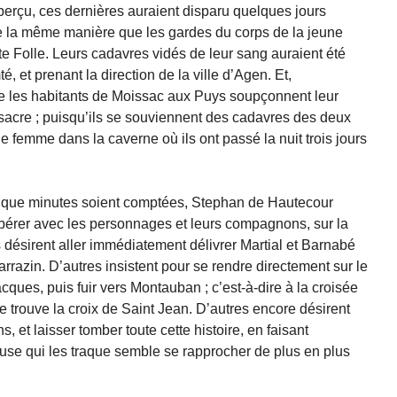
 a perçu, ces dernières auraient disparu quelques jours
e la même manière que les gardes du corps de la jeune
e Folle. Leurs cadavres vidés de leur sang auraient été
é, et prenant la direction de la ville d’Agen. Et,
ue les habitants de Moissac aux Puys soupçonnent leur
sacre ; puisqu’ils se souviennent des cadavres des deux
e femme dans la caverne où ils ont passé la nuit trois jours
 et que minutes soient comptées, Stephan de Hautecour
bérer avec les personnages et leurs compagnons, sur la
s désirent aller immédiatement délivrer Martial et Barnabé
rrazin. D’autres insistent pour se rendre directement sur le
ues, puis fuir vers Montauban ; c’est-à-dire à la croisée
 trouve la croix de Saint Jean. D’autres encore désirent
s, et laisser tomber toute cette histoire, en faisant
use qui les traque semble se rapprocher de plus en plus