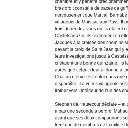
chambre et y pénètre précipitamment.
bras droit constellé de traces de grif
nerveusement que Martial, Barnabé J
villageois de Moissac aux Puys. Il p
trois du rendez-vous où ils étaient co
Castelsarrazin. Ils revenaient en e
Jacques à la croisée des chemins sit
devant la croix de Saint Jean qui y
leurs investigations jusqu’à Castels
ci étaient une bonne quinzaine. Ils l
après que celui-ci leur ai donné à 
Chacun d’eux s’est enfui dans une di
disparaître, il a vu les villageois as
trainer vers l’intérieur de l’un des 
Stephan de Hautecour déclare – et to
a pas une seconde à perdre. Mahauber
avant que ses deux compagnons soien
trentaine de membres de la milice du