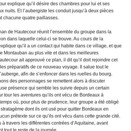
ur explique qu’il désire des chambres pour lui et ses
nuits. Et l’aubergiste les conduit jusqu’à deux pièces
t chacune quatre paillasses.
han de Hautecour réunit l’ensemble du groupe dans la
ion dans laquelle celui-ci se trouve. Au cours de la
xplique qu’il a un contact qui habite dans ce village, et que
ndre Montauban au plus vite et dans les meilleures
ecour ait approuvé ce plan, il dit qu’il doit rejoindre cet
les préparatifs de ce nouveau voyage. Il salue tout le
’auberge, afin de s’enfoncer dans les ruelles du bourg.
nons des personnages se remettent alors à discuter
use présence qui semble les suivre depuis un certain
r tour les aventures qu’ils ont vécu de Bordeaux à
e temps où, pour plus de prudence, leur groupe a été obligé
 stratagème dont ils ont usé pour quitter Bordeaux en
cun prétexte sur ce qu’ils ont vécu dans cette grande cité.
es à travers les différentes contrées d’Aquitaine, avant
t tout le reste de la journée.