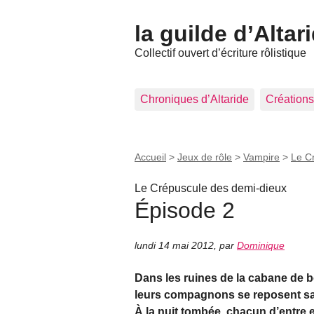
la guilde d’Altar
Collectif ouvert d’écriture rôlistique
Chroniques d’Altaride
Créations
Accueil
>
Jeux de rôle
>
Vampire
>
Le C
Le Crépuscule des demi-dieux
Épisode 2
lundi 14 mai 2012
,
par
Dominique
Dans les ruines de la cabane de bo
leurs compagnons se reposent sans
À la nuit tombée, chacun d’entre e