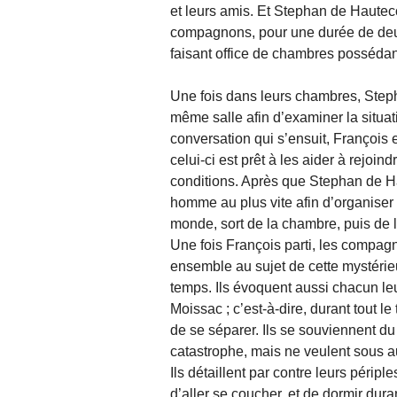
et leurs amis. Et Stephan de Hauteco
compagnons, pour une durée de deux 
faisant office de chambres possédan
Une fois dans leurs chambres, Step
même salle afin d’examiner la situat
conversation qui s’ensuit, François e
celui-ci est prêt à les aider à rejoi
conditions. Après que Stephan de Haut
homme au plus vite afin d’organiser 
monde, sort de la chambre, puis de l
Une fois François parti, les compag
ensemble au sujet de cette mystérie
temps. Ils évoquent aussi chacun leu
Moissac ; c’est-à-dire, durant tout l
de se séparer. Ils se souviennent du
catastrophe, mais ne veulent sous au
Ils détaillent par contre leurs péripl
d’aller se coucher, et de dormir duran