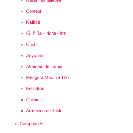
Nakia l’ambitieuse
Conteur
Kallicé
ÎŠÏ Î¹Î´Î± - Iridha - Iris
Cush
Aoyuntaï
Athénaïs de Lamia
Mesgora Mac Da Tho
Kelindros
Calinira
Arménios de Trikki
Campagnes