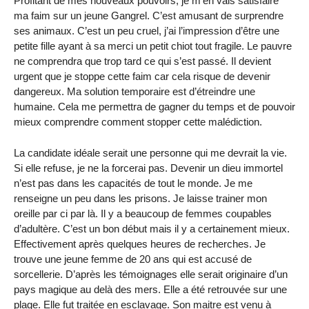
Profitant de mes nouveaux pouvoirs, je m’en vais satisfaire
ma faim sur un jeune Gangrel. C’est amusant de surprendre
ses animaux. C’est un peu cruel, j’ai l’impression d’être une
petite fille ayant à sa merci un petit chiot tout fragile. Le pauvre
ne comprendra que trop tard ce qui s’est passé. Il devient
urgent que je stoppe cette faim car cela risque de devenir
dangereux. Ma solution temporaire est d’étreindre une
humaine. Cela me permettra de gagner du temps et de pouvoir
mieux comprendre comment stopper cette malédiction.
La candidate idéale serait une personne qui me devrait la vie.
Si elle refuse, je ne la forcerai pas. Devenir un dieu immortel
n’est pas dans les capacités de tout le monde. Je me
renseigne un peu dans les prisons. Je laisse trainer mon
oreille par ci par là. Il y a beaucoup de femmes coupables
d’adultère. C’est un bon début mais il y a certainement mieux.
Effectivement après quelques heures de recherches. Je
trouve une jeune femme de 20 ans qui est accusé de
sorcellerie. D’après les témoignages elle serait originaire d’un
pays magique au delà des mers. Elle a été retrouvée sur une
plage. Elle fut traitée en esclavage. Son maitre est venu à