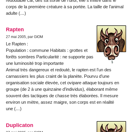
redoutable car, dès sa sortie de l’œuf, elle s’infiltre dans le
corps de la première créature à sa portée. La taille de l’animal
adulte (…)
Rapten
27 mai 2005, par GIOM
Le Rapten :
Population : commune Habitats : grottes et
forêts sombres Particularité : ne supporte pas
une luminosité trop importante
Animal très dangereux et redouté, le rapten est l’un des
carnassiers les plus craint de la planète. Pourvu d’une
organisation sociale élevée, cet ovipare attaque toujours en
groupe (de 2 à une quinzaine d’individus), élaborant même
souvent des tactiques de chasse très élaborées. Il mesure
environ un mètre, assez maigre, son corps est en réalité
une (…)
Duplicaton