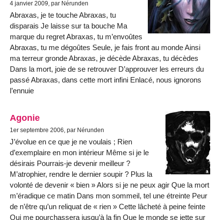
4 janvier 2009, par Nérunden
Abraxas, je te touche Abraxas, tu
disparais Je laisse sur ta bouche Ma
marque du regret Abraxas, tu m’envoûtes
Abraxas, tu me dégoûtes Seule, je fais front au monde Ainsi
ma terreur gronde Abraxas, je décède Abraxas, tu décèdes
Dans la mort, joie de se retrouver D’approuver les erreurs du
passé Abraxas, dans cette mort infini Enlacé, nous ignorons
l’ennuie
Agonie
1er septembre 2006, par Nérunden
J’évolue en ce que je ne voulais ; Rien
d’exemplaire en mon intérieur Même si je le
désirais Pourrais-je devenir meilleur ?
M’atrophier, rendre le dernier soupir ? Plus la
volonté de devenir « bien » Alors si je ne peux agir Que la mort
m’éradique ce matin Dans mon sommeil, tel une étreinte Peur
de n’être qu’un reliquat de « rien » Cette lâcheté à peine feinte
Qui me pourchassera jusqu’à la fin Que le monde se jette sur