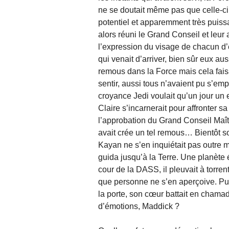
ne se doutait même pas que celle-ci 
potentiel et apparemment très puissa
alors réuni le Grand Conseil et leur a
l’expression du visage de chacun d’
qui venait d’arriver, bien sûr eux a
remous dans la Force mais cela faisa
sentir, aussi tous n’avaient pu s’e
croyance Jedi voulait qu’un jour un 
Claire s’incarnerait pour affronter 
l’approbation du Grand Conseil Maîtr
avait crée un tel remous… Bientôt son
Kayan ne s’en inquiétait pas outre me
guida jusqu’à la Terre. Une planète é
cour de la DASS, il pleuvait à torrent
que personne ne s’en aperçoive. Puis 
la porte, son cœur battait en chamade
d’émotions, Maddick ?