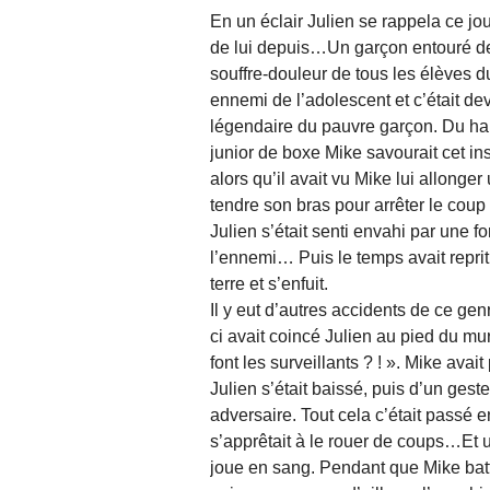
En un éclair Julien se rappela ce j
de lui depuis…Un garçon entouré de s
souffre-douleur de tous les élèves d
ennemi de l’adolescent et c’était de
légendaire du pauvre garçon. Du ha
junior de boxe Mike savourait cet in
alors qu’il avait vu Mike lui allonger
tendre son bras pour arrêter le coup
Julien s’était senti envahi par une fo
l’ennemi… Puis le temps avait reprit s
terre et s’enfuit.
Il y eut d’autres accidents de ce ge
ci avait coincé Julien au pied du mu
font les surveillants ? ! ». Mike avai
Julien s’était baissé, puis d’un geste 
adversaire. Tout cela c’était passé
s’apprêtait à le rouer de coups…Et 
joue en sang. Pendant que Mike batta