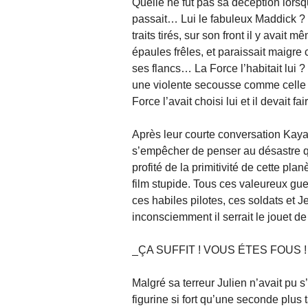
Quelle ne fut pas sa déception lorsq
passait… Lui le fabuleux Maddick ?
traits tirés, sur son front il y avait 
épaules frêles, et paraissait maigre c
ses flancs… La Force l’habitait lui ? 
une violente secousse comme celle qu
Force l’avait choisi lui et il devait fa
Après leur courte conversation Kayan 
s’empêcher de penser au désastre qu
profité de la primitivité de cette pla
film stupide. Tous ces valeureux guerr
ces habiles pilotes, ces soldats et Je
inconsciemment il serrait le jouet de
_ÇA SUFFIT ! VOUS ÉTES FOUS !
Malgré sa terreur Julien n’avait pu s’
figurine si fort qu’une seconde plus t