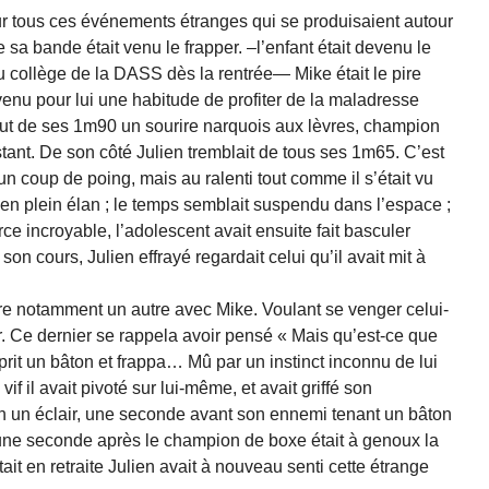
our tous ces événements étranges qui se produisaient autour
a bande était venu le frapper. –l’enfant était devenu le
u collège de la DASS dès la rentrée— Mike était le pire
venu pour lui une habitude de profiter de la maladresse
ut de ses 1m90 un sourire narquois aux lèvres, champion
stant. De son côté Julien tremblait de tous ses 1m65. C’est
 un coup de poing, mais au ralenti tout comme il s’était vu
 en plein élan ; le temps semblait suspendu dans l’espace ;
rce incroyable, l’adolescent avait ensuite fait basculer
on cours, Julien effrayé regardait celui qu’il avait mit à
nre notamment un autre avec Mike. Voulant se venger celui-
r. Ce dernier se rappela avoir pensé « Mais qu’est-ce que
t prit un bâton et frappa… Mû par un instinct inconnu de lui
vif il avait pivoté sur lui-même, et avait griffé son
 en un éclair, une seconde avant son ennemi tenant un bâton
une seconde après le champion de boxe était à genoux la
it en retraite Julien avait à nouveau senti cette étrange