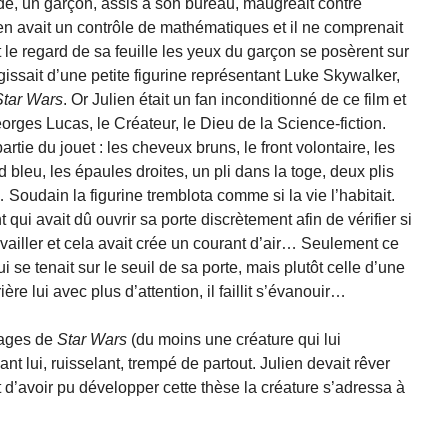
vide, un garçon, assis à son bureau, maugréait contre
 avait un contrôle de mathématiques et il ne comprenait
t le regard de sa feuille les yeux du garçon se posèrent sur
’agissait d’une petite figurine représentant Luke Skywalker,
Star Wars
. Or Julien était un fan inconditionné de ce film et
orges Lucas, le Créateur, le Dieu de la Science-fiction.
rtie du jouet : les cheveux bruns, le front volontaire, les
d bleu, les épaules droites, un pli dans la toge, deux plis
… Soudain la figurine tremblota comme si la vie l’habitait.
 qui avait dû ouvrir sa porte discrètement afin de vérifier si
ravailler et cela avait crée un courant d’air… Seulement ce
i se tenait sur le seuil de sa porte, mais plutôt celle d’une
ère lui avec plus d’attention, il faillit s’évanouir…
nages de
Star Wars
(du moins une créature qui lui
t lui, ruisselant, trempé de partout. Julien devait rêver
t d’avoir pu développer cette thèse la créature s’adressa à