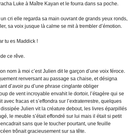
arracha Luke à Maître Kayan et le fourra dans sa poche.
 un cri elle regarda sa main ouvrant de grands yeux ronds,
ler, sa voix jusque là calme se mit à trembler d’émotion.
ar tu es Maddick !
de ce rêve.
n nom à moi c’est Julien dit le garçon d’une voix féroce.
squement renversant au passage sa chaise, et désigna
vant d’avoir pu d’une phrase cinglante obliger
coup de vent incroyable envahit le dortoir, l’étagère qui se
t avec fracas et s’effondra sur l’extraterrestre, quelques
dissipée Julien vit la créature debout, les livres éparpillés
é, le meuble s’était effondré sur lui mais il était si petit
l’encadrait sans que le toucher pourtant, une feuille
ycéen trônait gracieusement sur sa tête.