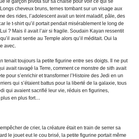
ue le garçon pivota sur sa chaise pour voir ce qui se
 Longs cheveux bruns, ternes tombant sur un visage aux
même des rides, l’adolescent avait un teint maladif, pâle, des
ar le t-shirt qu’il portait pendait misérablement le long de
Lui ? Mais il avait l’air si fragile. Soudain Kayan ressentit
’il avait sentie au Temple alors qu’il méditait. Oui la
ire avec.
tenait toujours la petite figurine entre ses doigts. Il ne put
i avait ravagé la Terre, comment ce monstre de sith avait
nète pour s’enrichir et transformer l’Histoire des Jedi en un
iers qui s’étaient battus pour la liberté de la galaxie, tous
di qui avaient sacrifié leur vie, réduis en figurines,
 plus en plus fort…
empêcher de crier, la créature était en train de serrer sa
ard le jouet eut le cou brisé, la petite figurine portait même