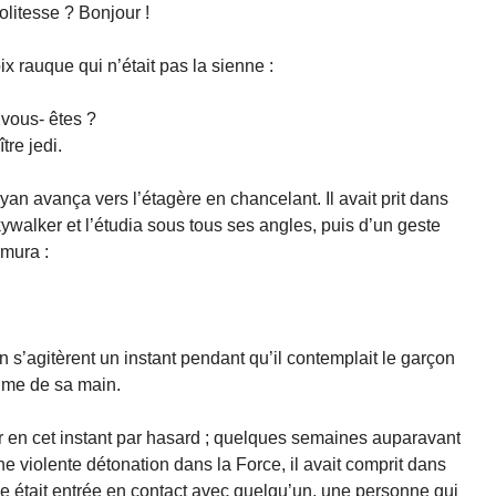
politesse ? Bonjour !
x rauque qui n’était pas la sienne :
 vous- êtes ?
re jedi.
n avança vers l’étagère en chancelant. Il avait prit dans
kywalker et l’étudia sous tous ses angles, puis d’un geste
rmura :
 s’agitèrent un instant pendant qu’il contemplait le garçon
aume de sa main.
oir en cet instant par hasard ; quelques semaines auparavant
 une violente détonation dans la Force, il avait comprit dans
rce était entrée en contact avec quelqu’un, une personne qui