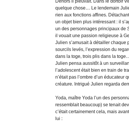
Dehors il pleuvait. Dans le dortoir 
quelque chose… Le lendemain Julien
rien aux fonctions affines. Détachan
un objet bien plus intéressant : il s
un des personnages principaux de
il vouait une passion religieuse à Ge
Julien s’amusait à détailler chaque pa
sourcils levés, l’expression du regar
dans la toge, trois plis dans la toge
Julien pensa aussitôt à un surveillant
l’adolescent était bien en train de t
n’était pas l’ombre d’un éducateur qu
créature. Intrigué Julien regarda derri
Yoda, maître Yoda l’un des person
ressemblait beaucoup) se tenait devan
c’était certainement cela, mais avan
lui :