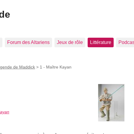
ide
Forum des Altariens
Jeux de rôle
Littérature
Podcast
égende de Maddick
>
1 - Maître Kayan
Kayan