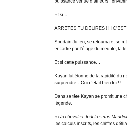
puissance venue d’ailleurs l’envah
Et si …
ARRETES TU DELIRES ! ! ! C’EST 
Soudain Julien, se retourna et se re
encadré par l’étage du meuble, la feu
Et si cette puissance…
Kayan fut étonné de la rapidité du ge
surprendre…Oui c’était bien lui ! ! !
Dans sa tête Kayan se promit une chose
légende.
« Un chevalier Jedi tu seras Maddick
les calculs inscrits, les chiffres défi