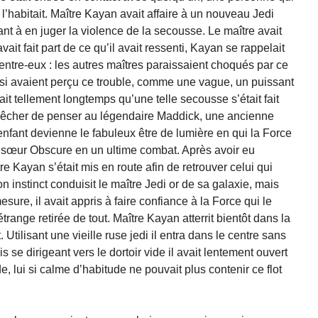
l’habitait. Maître Kayan avait affaire à un nouveau Jedi
nt à en juger la violence de la secousse. Le maître avait
vait fait part de ce qu’il avait ressenti, Kayan se rappelait
entre-eux : les autres maîtres paraissaient choqués par ce
ussi avaient perçu ce trouble, comme une vague, un puissant
it tellement longtemps qu’une telle secousse s’était fait
mpêcher de penser au légendaire Maddick, une ancienne
enfant devienne le fabuleux être de lumière en qui la Force
sa sœur Obscure en un ultime combat. Après avoir eu
e Kayan s’était mis en route afin de retrouver celui qui
 instinct conduisit le maître Jedi or de sa galaxie, mais
sure, il avait appris à faire confiance à la Force qui le
trange retirée de tout. Maître Kayan atterrit bientôt dans la
. Utilisant une vieille ruse jedi il entra dans le centre sans
se dirigeant vers le dortoir vide il avait lentement ouvert
, lui si calme d’habitude ne pouvait plus contenir ce flot