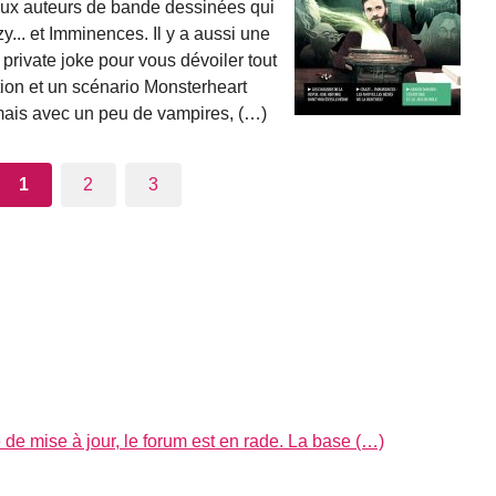
ux auteurs de bande dessinées qui
y... et Imminences. Il y a aussi une
 private joke pour vous dévoiler tout
tion et un scénario Monsterheart
 mais avec un peu de vampires, (…)
1
2
3
 de mise à jour, le forum est en rade. La base (…)