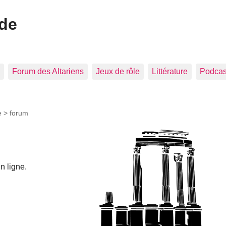
ide
Forum des Altariens
Jeux de rôle
Littérature
Podcast
e >
forum
n ligne.