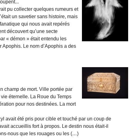
oupent...
vait pu collecter quelques rumeurs et
’était un savetier sans histoire, mais
fanatique qui nous avait repérés
ent découvert qu’une secte
 par « démon » était entendu les
er Apophis. Le nom d’Apophis a des
un champ de mort. Ville portée par
t vie éternelle. La Roue du Temps
lération pour nos destinées. La mort
yl avait été pris pour cible et touché par un coup de
ait accueillis fort à propos. Le destin nous était-il
ions-nous que les rouages ou les (…)