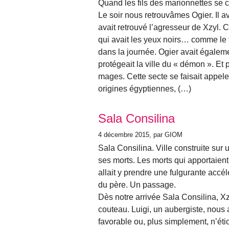
Quand les fils des marionnettes se c
Le soir nous retrouvâmes Ogier. Il a
avait retrouvé l’agresseur de Xzyl. C
qui avait les yeux noirs… comme le 
dans la journée. Ogier avait égalem
protégeait la ville du « démon ». Et
mages. Cette secte se faisait appel
origines égyptiennes, (…)
Sala Consilina
4 décembre 2015
, par GIOM
Sala Consilina. Ville construite sur 
ses morts. Les morts qui apportaien
allait y prendre une fulgurante accé
du père. Un passage.
Dès notre arrivée Sala Consilina, Xz
couteau. Luigi, un aubergiste, nous av
favorable ou, plus simplement, n’ét